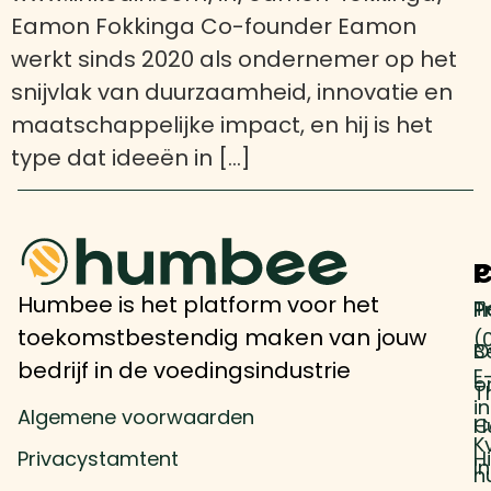
Eamon Fokkinga Co-founder Eamon
werkt sinds 2020 als ondernemer op het
snijvlak van duurzaamheid, innovatie en
maatschappelijke impact, en hij is het
type dat ideeën in […]
P
P
C
Humbee is het platform voor het
T
H
P
toekomstbestendig maken van jouw
(
B
O
bedrijf in de voedingsindustrie
E
o
T
i
Algemene voorwaarden
H
C
K
Privacystamtent
H
I
n