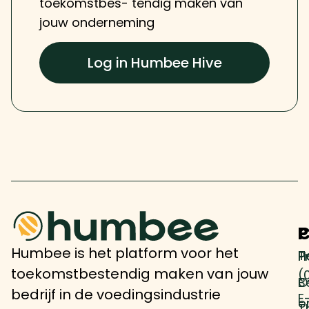
toekomstbes- tendig maken van
jouw onderneming
Log in Humbee Hive
P
P
C
Humbee is het platform voor het
T
H
P
toekomstbestendig maken van jouw
(
B
O
bedrijf in de voedingsindustrie
E
o
T