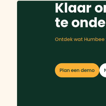
Klaar o
te ond
Ontdek wat Humbee v
Plan een demo