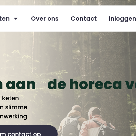
ten
Over ons
Contact
Inlogge
 aan de horeca 
 keten
en slimme
nwerking.
m contact op